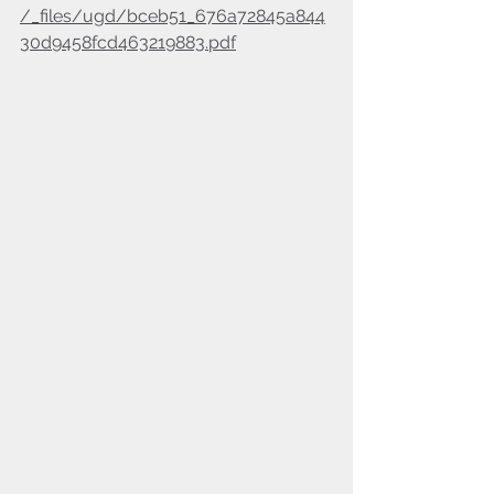
/_files/ugd/bceb51_676a72845a844
30d9458fcd463219883.pdf