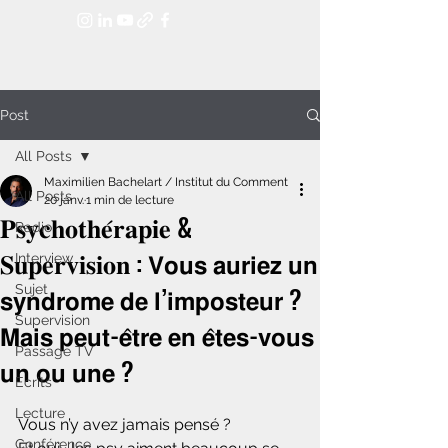
Post
All Posts
Maximilien Bachelart / Institut du Comment
All Posts
20 janv.
1 min de lecture
𝐏𝐬𝐲𝐜𝐡𝐨𝐭𝐡𝐞́𝐫𝐚𝐩𝐢𝐞 &
Radio
𝐒𝐮𝐩𝐞𝐫𝐯𝐢𝐬𝐢𝐨𝐧 : 𝗩𝗼𝘂𝘀 𝗮𝘂𝗿𝗶𝗲𝘇 𝘂𝗻
Interview
𝘀𝘆𝗻𝗱𝗿𝗼𝗺𝗲 𝗱𝗲 𝗹’𝗶𝗺𝗽𝗼𝘀𝘁𝗲𝘂𝗿 ?
Sujet
Supervision
𝗠𝗮𝗶𝘀 𝗽𝗲𝘂𝘁-𝗲̂𝘁𝗿𝗲 𝗲𝗻 𝗲̂𝘁𝗲𝘀-𝘃𝗼𝘂𝘀
Passage TV
𝘂𝗻 𝗼𝘂 𝘂𝗻𝗲 ?
Ecrits
Lecture
Vous n’y avez jamais pensé ?
Conférence