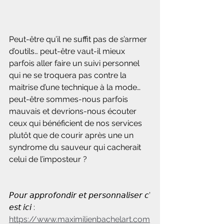
Peut-être qu’il ne suffit pas de s’armer 
d’outils… peut-être vaut-il mieux 
parfois aller faire un suivi personnel 
qui ne se troquera pas contre la 
maitrise d’une technique à la mode… 
peut-être sommes-nous parfois 
mauvais et devrions-nous écouter 
ceux qui bénéficient de nos services 
plutôt que de courir après une un 
syndrome du sauveur qui cacherait 
celui de l’imposteur ?
𝘗𝘰𝘶𝘳 𝘢𝘱𝘱𝘳𝘰𝘧𝘰𝘯𝘥𝘪𝘳 𝘦𝘵 𝘱𝘦𝘳𝘴𝘰𝘯𝘯𝘢𝘭𝘪𝘴𝘦𝘳 𝘤’
𝘦𝘴𝘵 𝘪𝘤𝘪 : 
https://www.maximilienbachelart.com