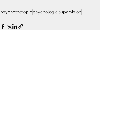
psychothérapie
psychologie
supervision
Voir tout
Posts récents