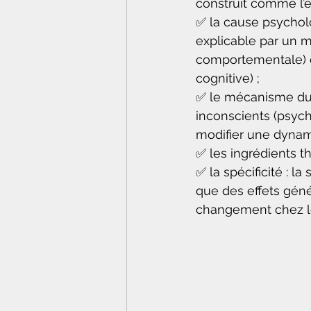
construit comme l’e
✅ la cause psycholo
explicable par un m
comportementale) ou
cognitive) ;
✅ le mécanisme du
inconscients (psych
modifier une dynami
✅ les ingrédients th
✅ la spécificité : l
que des effets géné
changement chez le