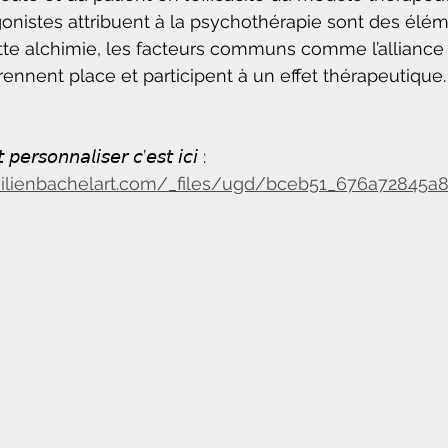
onistes attribuent à la psychothérapie sont des élém
tte alchimie, les facteurs communs comme l’alliance
rennent place et participent à un effet thérapeutique.
 𝘱𝘦𝘳𝘴𝘰𝘯𝘯𝘢𝘭𝘪𝘴𝘦𝘳 𝘤’𝘦𝘴𝘵 𝘪𝘤𝘪 : 
ilienbachelart.com/_files/ugd/bceb51_676a72845a