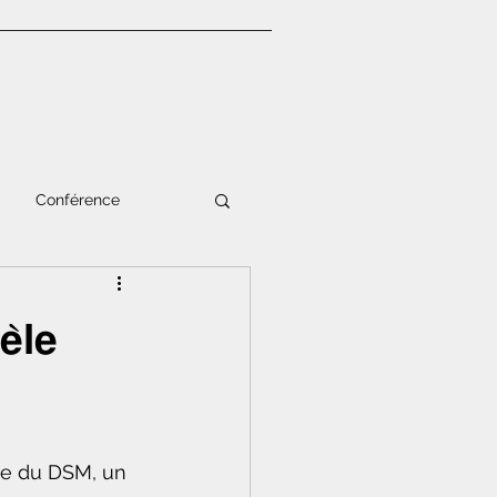
Blog
Contact
Conférence
̀𝗹𝗲
mie du DSM, un 