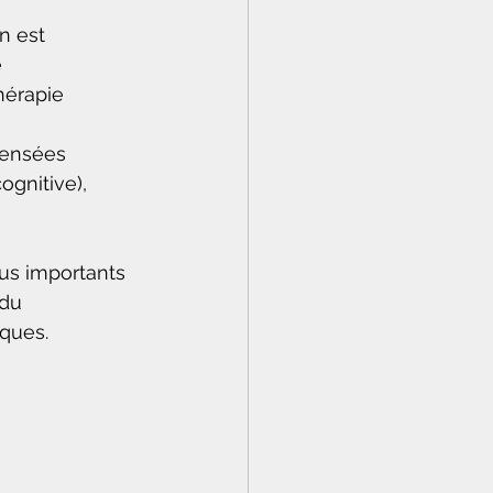
n est 
 
hérapie 
ensées 
ognitive), 
lus importants 
du 
iques.