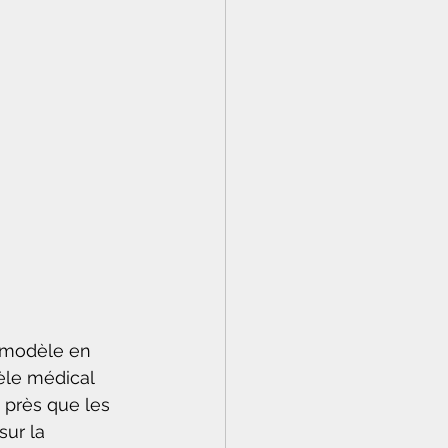
amodèle en 
èle médical 
près que les 
sur la