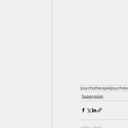
psychothérapie
psycholo
Supervision