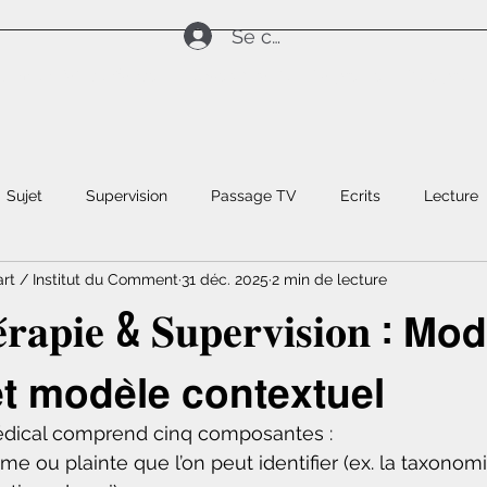
Se connecter
Ils m'ont fait confiance
TV, web & radio
La presse
Côté pro
Sujet
Supervision
Passage TV
Ecrits
Lecture
art / Institut du Comment
31 déc. 2025
2 min de lecture
́𝐫𝐚𝐩𝐢𝐞 & 𝐒𝐮𝐩𝐞𝐫𝐯𝐢𝐬𝐢𝐨𝐧 : 𝗠𝗼𝗱
𝘁 𝗺𝗼𝗱𝗲̀𝗹𝗲 𝗰𝗼𝗻𝘁𝗲𝘅𝘁𝘂𝗲𝗹
ical comprend cinq composantes :
ème ou plainte que l’on peut identifier (ex. la taxono