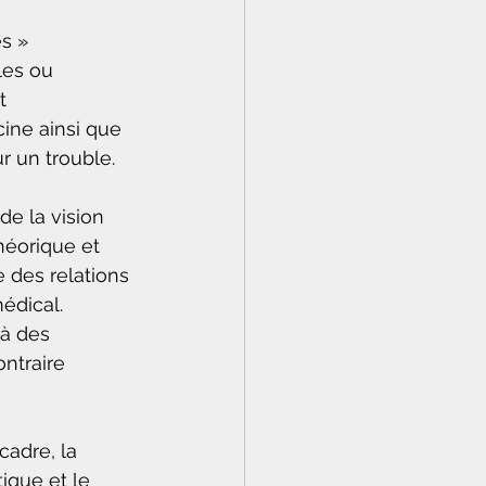
s » 
les ou 
t 
ne ainsi que 
r un trouble.
e de la vision 
héorique et 
e des relations 
édical.
 à des 
ntraire 
e cadre, la 
ique et le 