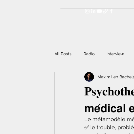
Bienvenue !
All Posts
Radio
Interview
Maximilien Bachel
𝐏𝐬𝐲𝐜𝐡𝐨𝐭𝐡
𝗺𝗲́𝗱𝗶𝗰𝗮𝗹 
Le métamodèle méd
✅ le trouble, probl