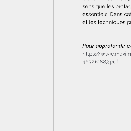
sens que les protag
essentiels. Dans ce
et les techniques p
𝘗𝘰𝘶𝘳 𝘢𝘱𝘱𝘳𝘰𝘧𝘰𝘯𝘥𝘪𝘳 𝘦𝘵
https://www.maxim
463219883.pdf