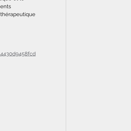
ents 
 thérapeutique 
84430d9458fcd