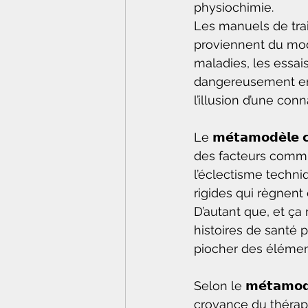
physiochimie.
Les manuels de tra
proviennent du mod
maladies, les essai
dangereusement ent
l’illusion d’une co
Le 𝗺𝗲́𝘁𝗮𝗺𝗼𝗱𝗲̀𝗹
des facteurs commun
l’éclectisme techniq
rigides qui règnent
D’autant que, et ça
histoires de santé 
piocher des élément
Selon le 𝗺𝗲́𝘁𝗮𝗺𝗼𝗱
croyance du thérape