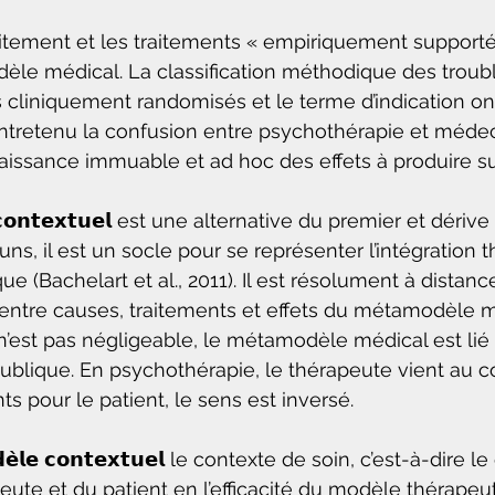
itement et les traitements « empiriquement supporté
èle médical. La classification méthodique des troub
s cliniquement randomisés et le terme d’indication on
retenu la confusion entre psychothérapie et médeci
nnaissance immuable et ad hoc des effets à produire su
𝗲 𝗰𝗼𝗻𝘁𝗲𝘅𝘁𝘂𝗲𝗹 est une alternative du premier et dériv
s, il est un socle pour se représenter l’intégration t
ue (Bachelart et al., 2011). Il est résolument à distanc
 entre causes, traitements et effets du métamodèle m
 n’est pas négligeable, le métamodèle médical est lié
publique. En psychothérapie, le thérapeute vient au co
s pour le patient, le sens est inversé.
𝗲̀𝗹𝗲 𝗰𝗼𝗻𝘁𝗲𝘅𝘁𝘂𝗲𝗹 le contexte de soin, c’est-à-dire l
ute et du patient en l’efficacité du modèle thérapeut