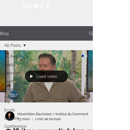
Blog
All Posts
All Posts
Radio
Interview
Load video
Sujet
Supervision
Passage
TV
Ecrits
Maximilien Bachelart / Institut du Comment
Lecture
23 mars
1 min de lecture
Conférence