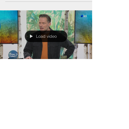
consiste à soupeser notamment les souffrances,
les peurs et à jouer, à les ré-ordonner et à faire
basculer l’équilibre antérieur afin à terme de
trouver un autre équilibre. La thérapie est utile
car s’arrêter, souffler et repartir comme avant
n’est pas possible dans un burn-out : il va falloir
en tirer des leçons concrètes #FranceTélév
Load video
Maximilien Bachelart / Institut du Comment
9 déc. 2025
1 min de lecture
Arrêts maladies liés au Burn-out
Bien, et vous ? Votre nouveau rendez-vous bien-
être et bonne humeur ! Envie de prendre soin de
vous dans la bonne humeur ? Découvrez Bien, et