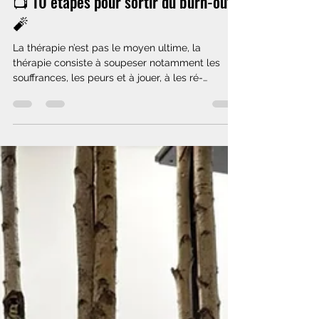
📺 10 étapes pour sortir du burn-out !
🧨
La thérapie n’est pas le moyen ultime, la
thérapie consiste à soupeser notamment les
souffrances, les peurs et à jouer, à les ré-
ordonner et à faire basculer l’équilibre antérieur
afin à terme de trouver un autre équilibre. Elle
est utile car s’arrêter, souffler et repartir comme
avant n’est pas possible dans un burn-out. Bien,
et vous ? Votre nouveau rendez-vous bien-être
et bonne humeur ! Envie de prendre soin de
vous dans la bonne humeur ? Découvrez Bien, et
vous ? L'émiss