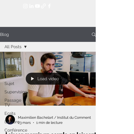
Blog
All Posts
All Posts
Radio
Interview
Load video
Sujet
Supervision
Passage
TV
Ecrits
Maximilien Bachelart / Institut du Comment
Lecture
23 mars
1 min de lecture
Conférence