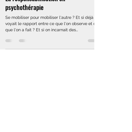
psychothérapie
Se mobiliser pour mobiliser l'autre ? Et si déjà on
voyait le rapport entre ce que l'on observe et ce
que l'on a fait ? Et si on incarnait des
personnages ? #psychothérapie #psychologie
Load video
Maximilien Bachelart / Institut du Comment
28 déc. 2025
1 min de lecture