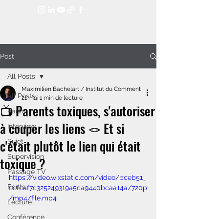
Post
All Posts
Maximilien Bachelart / Institut du Comment
All Posts
21 mai
1 min de lecture
📺 Parents toxiques, s'autoriser
Radio
à couper les liens 🪢 Et si
Interview
c'était plutôt le lien qui était
Sujet
Supervision
toxique ?
Passage TV
https://video.wixstatic.com/video/bceb51_
Ecrits
ccfcaf7c325249319a5ca9440bcaa14a/720p
/mp4/file.mp4
Lecture
Conférence